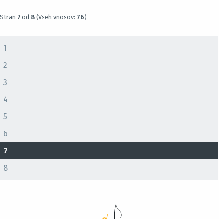
Stran
7
od
8
(Vseh vnosov:
76
)
1
2
3
4
5
6
7
8