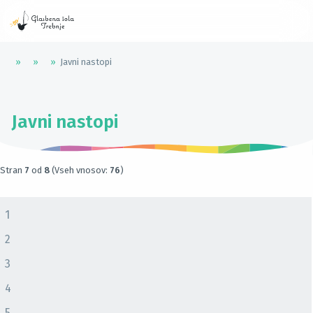
»
»
»
Javni nastopi
Javni nastopi
Stran
7
od
8
(Vseh vnosov:
76
)
1
2
3
4
5