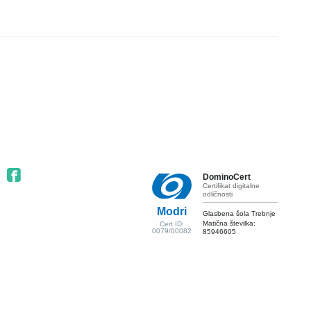
DominoCert
Certifikat digitalne
odličnosti
Modri
Glasbena šola Trebnje
Matična številka:
Cert ID:
0079/00082
85946605