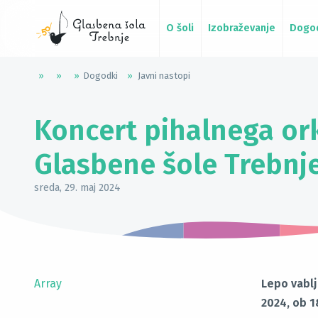
O šoli
Izobraževanje
Dogo
»
»
»
Dogodki
»
Javni nastopi
Koncert pihalnega or
Glasbene šole Trebnj
sreda, 29. maj 2024
Array
Lepo vablj
2024, ob 1