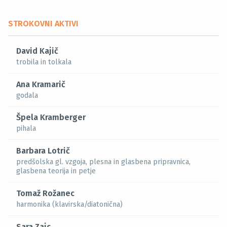
STROKOVNI AKTIVI
David Kajič
trobila in tolkala
Ana Kramarič
godala
Špela Kramberger
pihala
Barbara Lotrič
predšolska gl. vzgoja, plesna in glasbena pripravnica,
glasbena teorija in petje
Tomaž Rožanec
harmonika (klavirska/diatonična)
Sara Zajc