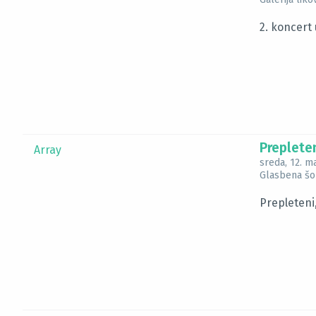
2. koncert 
Prepleten
Array
sreda, 12. m
Glasbena šol
Prepleteni