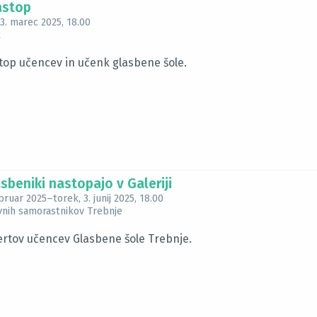
astop
 3. marec 2025
, 18.00
k
top učencev in učenk glasbene šole.
sbeniki nastopajo v Galeriji
ebruar 2025
–
torek, 3. junij 2025
, 18.00
ovnih samorastnikov Trebnje
ertov učencev Glasbene šole Trebnje.