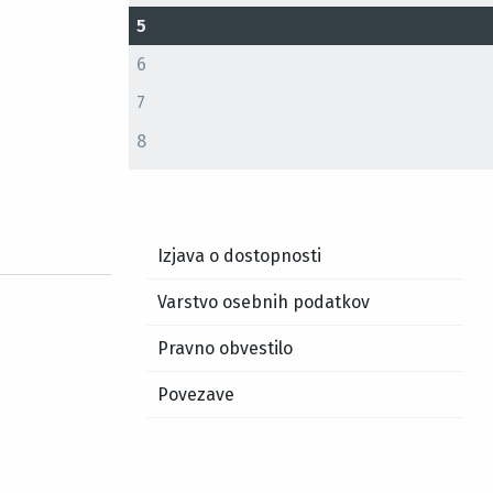
5
6
7
8
Izjava o dostopnosti
Varstvo osebnih podatkov
Pravno obvestilo
Povezave