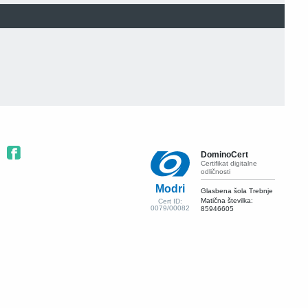
DominoCert
Certifikat digitalne
odličnosti
Modri
Glasbena šola Trebnje
Matična številka:
Cert ID:
0079/00082
85946605