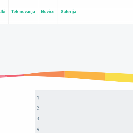
dki
Tekmovanja
Novice
Galerija
1
2
3
4