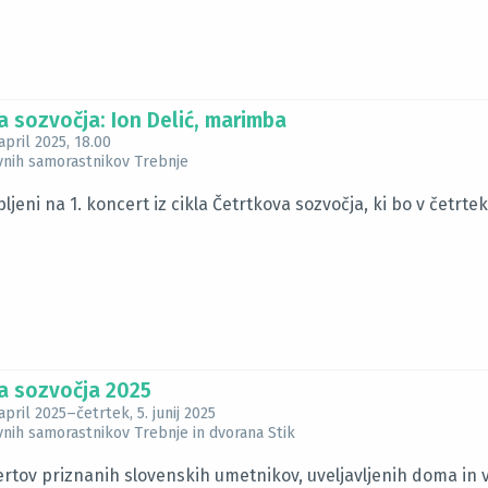
a sozvočja: Ion Delić, marimba
april 2025
, 18.00
ovnih samorastnikov Trebnje
ljeni na 1. koncert iz cikla Četrtkova sozvočja, ki bo v četrtek,
a sozvočja 2025
april 2025
–
četrtek, 5. junij 2025
ovnih samorastnikov Trebnje in dvorana Stik
ertov priznanih slovenskih umetnikov, uveljavljenih doma in v 