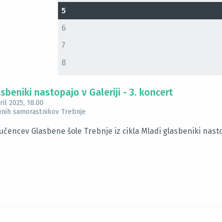
5
6
7
8
sbeniki nastopajo v Galeriji - 3. koncert
ril 2025
, 18.00
ovnih samorastnikov Trebnje
učencev Glasbene šole Trebnje iz cikla Mladi glasbeniki nastop