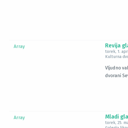
Revija gl
Array
torek, 1. apr
Kulturna dv
Vljudno vab
dvorani Sev
Mladi gla
Array
torek, 25. m
Galerija lik