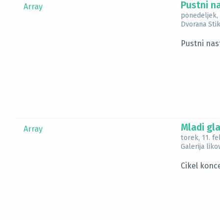
Pustni n
Array
ponedeljek,
Dvorana Sti
Pustni nas
Mladi gla
Array
torek, 11. f
Galerija lik
Cikel konc