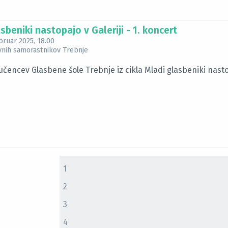
sbeniki nastopajo v Galeriji - 1. koncert
ebruar 2025
, 18.00
ovnih samorastnikov Trebnje
učencev Glasbene šole Trebnje iz cikla Mladi glasbeniki nastop
1
2
3
4