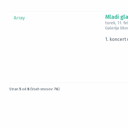
Mladi gla
Array
torek, 11. f
Galerija lik
1. koncert 
Stran
5
od
8
(Vseh vnosov:
76
)