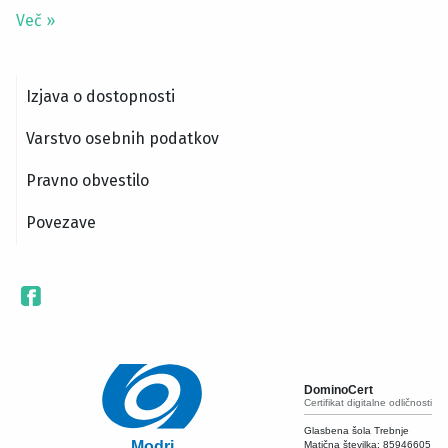
Več
»
Izjava o dostopnosti
Varstvo osebnih podatkov
Pravno obvestilo
Povezave
DominoCert
Certifikat digitalne odličnosti
Glasbena šola Trebnje
Modri
Matična številka:
85946605