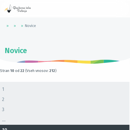
»
»
»
Novice
Novice
Stran
10
od
22
(Vseh vnosov:
212
)
1
2
3
...
10