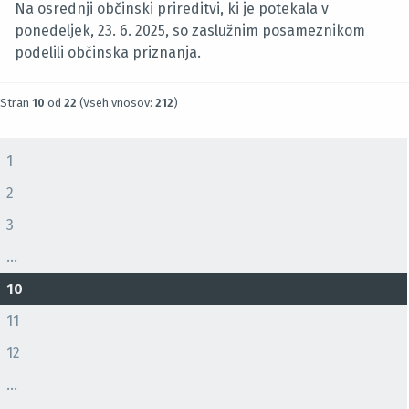
Na osrednji občinski prireditvi, ki je potekala v
ponedeljek, 23. 6. 2025, so zaslužnim posameznikom
podelili občinska priznanja.
Stran
10
od
22
(Vseh vnosov:
212
)
1
2
3
...
10
11
12
...