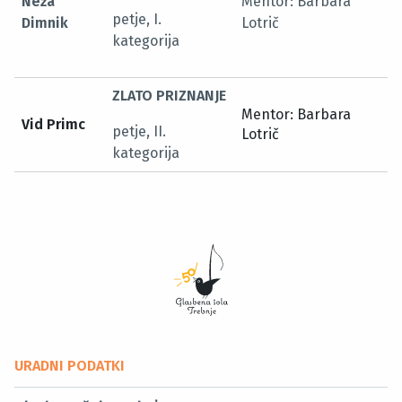
Neža
Mentor: Barbara
petje, I.
Dimnik
Lotrič
kategorija
ZLATO PRIZNANJE
Mentor: Barbara
Vid Primc
petje, II.
Lotrič
kategorija
URADNI PODATKI