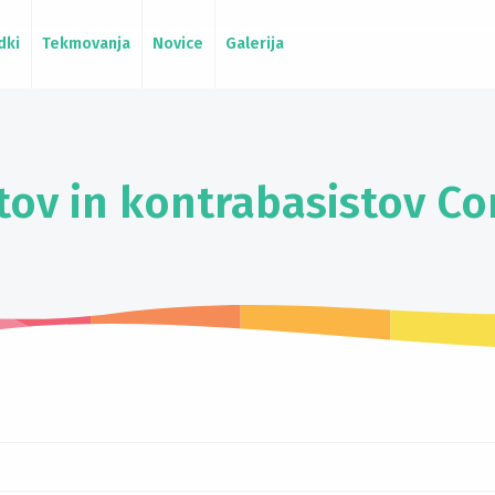
dki
Tekmovanja
Novice
Galerija
stov in kontrabasistov Co