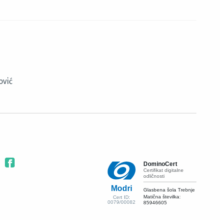
ović
DominoCert
Certifikat digitalne
odličnosti
Modri
Glasbena šola Trebnje
Matična številka:
Cert ID:
0079/00082
85946605