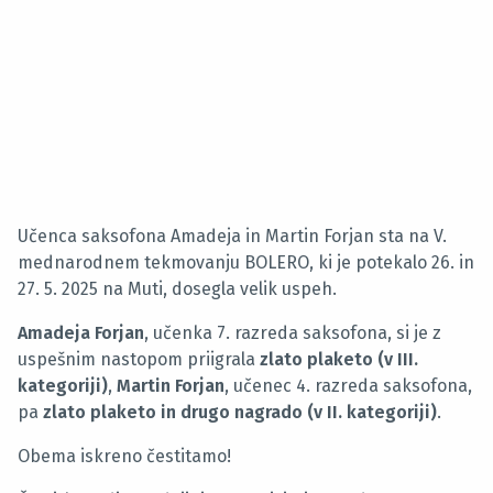
Učenca saksofona Amadeja in Martin Forjan sta na V.
mednarodnem tekmovanju BOLERO, ki je potekalo 26. in
27. 5. 2025 na Muti, dosegla velik uspeh.
Amadeja Forjan
, učenka 7. razreda saksofona, si je z
uspešnim nastopom priigrala
zlato plaketo (v III.
kategoriji)
,
Martin Forjan
, učenec 4. razreda saksofona,
pa
zlato plaketo in drugo nagrado (v II. kategoriji)
.
Obema iskreno čestitamo!