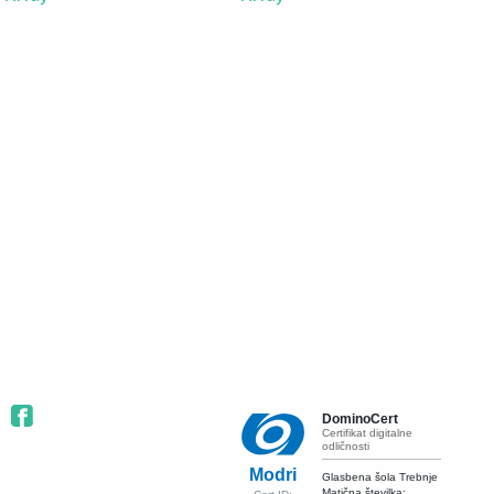
DominoCert
Certifikat digitalne
odličnosti
Modri
Glasbena šola Trebnje
Matična številka: