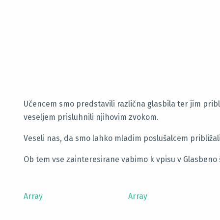
Učencem smo predstavili različna glasbila ter jim pribl
veseljem prisluhnili njihovim zvokom.
Veseli nas, da smo lahko mladim poslušalcem približali
Ob tem vse zainteresirane vabimo k vpisu v Glasbeno š
Array
Array