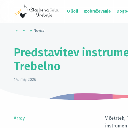
O šoli
Izobraževanje
Dogo
»
»
»
Novice
Predstavitev instrum
Trebelno
14. maj 2026
Array
V četrtek,
instrument