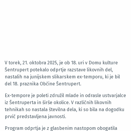
V torek, 21. oktobra 2025, je ob 18. uri v Domu kulture
Šentrupert potekalo odprtje razstave likovnih del,
nastalih na junijskem slikarskem ex-temporu, ki je bil
del 18. praznika Občine Šentrupert.
Ex-tempore je poleti združil mlade in odrasle ustvarjalce
iz Šentruperta in širše okolice. V različnih likovnih
tehnikah so nastala številna dela, ki so bila na dogodku
prvič predstavljena javnosti.
Program odprtja je z glasbenim nastopom obogatila