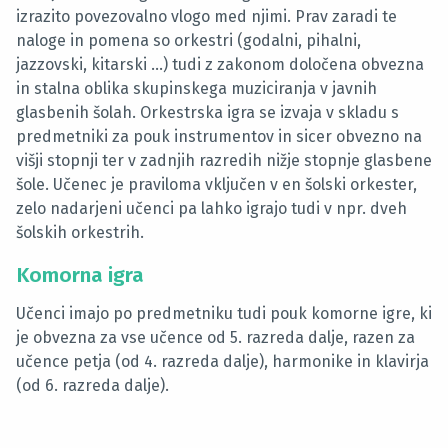
izrazito pove­zovalno vlogo med njimi. Prav zaradi te
naloge in pomena so orkestri (godalni, pihalni,
jazzovski, kitarski …) tudi z zakonom določena obvezna
in stalna oblika skupinskega muziciranja v javnih
glasbenih šolah. Orkestrska igra se izvaja v skladu s
predmetniki za pouk instrumentov in sicer obvezno na
višji stopnji ter v zadnjih razredih nižje stopnje glasbene
šole. Učenec je praviloma vključen v en šolski orkester,
zelo nadarjeni učenci pa lahko igrajo tudi v npr. dveh
šolskih orkestrih.
Komorna igra
Učenci imajo po predmetniku tudi pouk komorne igre, ki
je obvezna za vse učence od 5. razreda dalje, razen za
učence petja (od 4. razreda dalje), harmonike in klavirja
(od 6. razreda dalje).