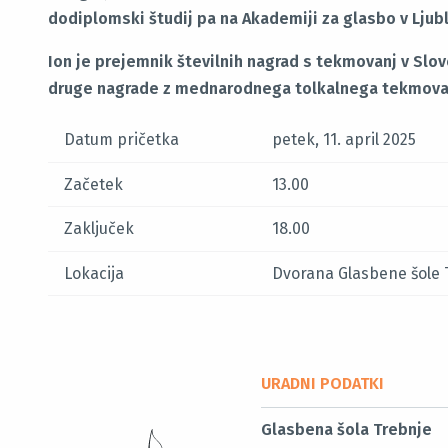
dodiplomski študij pa na Akademiji za glasbo v Lju
Ion je prejemnik številnih nagrad s tekmovanj v Slo
druge nagrade z mednarodnega tolkalnega tekmovanj
Datum pričetka
petek, 11. april 2025
Začetek
13.00
Zaključek
18.00
Lokacija
Dvorana Glasbene šole 
URADNI PODATKI
Glasbena šola Trebnje