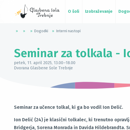
O šoli
Izobraževanje
Dogo
»
»
»
Dogodki
»
Interni nastopi
Seminar za tolkala - I
petek, 11. april 2025
, 13.00
–
18.00
Dvorana Glasbene šole Trebnje
Seminar za učence tolkal, ki ga bo vodil Ion Delić.
Ion Delić (24) je klasični tolkalec, ki trenutno opr
Bridgerja, Sorena Monrada in Davida Hildebrandta. Sr