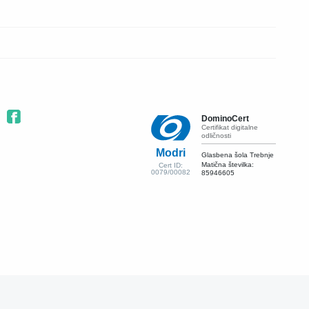
DominoCert
Certifikat digitalne
odličnosti
Modri
Glasbena šola Trebnje
Matična številka:
Cert ID:
0079/00082
85946605