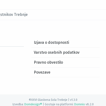
astnikov Trebnje
Izjava o dostopnosti
Varstvo osebnih podatkov
Pravno obvestilo
Povezave
©XXVI Glasbena šola Trebnje | v1.3.0
Izvedba:
Domdesign®
| Gostuje na platformi:
Domnio
v8.2.0