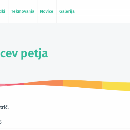
dki
Tekmovanja
Novice
Galerija
cev petja
rič.
5