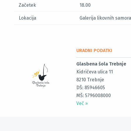
Začetek
18.00
Lokacija
Galerija likovnih samor
URADNI PODATKI
Glasbena šola Trebnje
Kidričeva ulica 11
8210
Trebnje
DŠ: 85946605
MŠ: 5796008000
Več
»