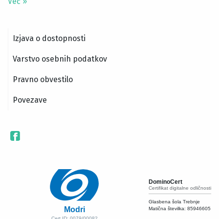
Več
»
Izjava o dostopnosti
Varstvo osebnih podatkov
Pravno obvestilo
Povezave
DominoCert
Certifikat digitalne odličnosti
Glasbena šola Trebnje
Modri
Matična številka:
85946605
Cert ID: 0079/00082